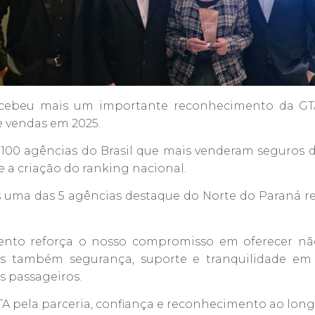
ecebeu mais um importante reconhecimento da G
 vendas em 2025.
 100 agências do Brasil que mais venderam seguros d
e a criação do ranking nacional.
s uma das 5 agências destaque do Norte do Paraná r
ento reforça o nosso compromisso em oferecer nã
as também segurança, suporte e tranquilidade em
s passageiros.
 pela parceria, confiança e reconhecimento ao longo 