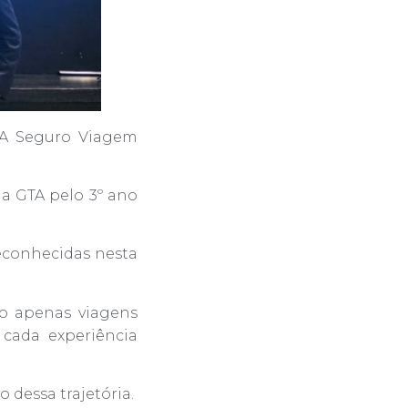
TA Seguro Viagem
a GTA pelo 3º ano
econhecidas nesta
o apenas viagens
 cada experiência
dessa trajetória.