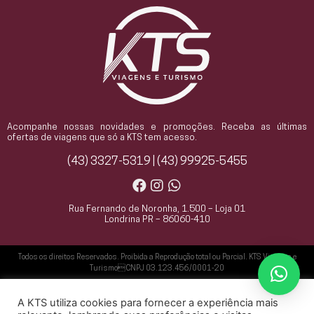
Acompanhe nossas novidades e promoções. Receba as últimas
ofertas de viagens que só a KTS tem acesso.
(43) 3327-5319 | (43) 99925-5455
Rua Fernando de Noronha, 1.500 – Loja 01
Londrina PR – 86060-410
Todos os direitos Reservados. Proibida a Reprodução total ou Parcial. KTS Viagens e
TurismoCNPJ 03.123.456/0001-20
A KTS utiliza cookies para fornecer a experiência mais