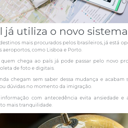
 já utiliza o novo sistema
destinos mais procurados pelos brasileiros, já está 
s aeroportos, como Lisboa e Porto.
ue quem chega ao país já pode passar pelo novo pro
leta de foto e digitais.
 ainda chegam sem saber dessa mudança e acabam 
s ou dúvidas no momento da imigração.
e informação com antecedência evita ansiedade e 
o mais tranquilidade.