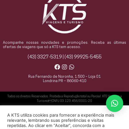
Acompanhe nossas novidades e promoções. Receba as últimas
ofertas de viagens que só a KTS tem acesso.
(43) 3327-5319 | (43) 99925-5455
Rua Fernando de Noronha, 1.500 – Loja 01
Londrina PR – 86060-410
Todos os direitos Reservados. Proibida a Reprodução total ou Parcial. KTS Viagens e
TurismoCNPJ 03.123.456/0001-20
A KTS utiliza cookies para fornecer a experiência mais
relevante, lembrando suas preferências e visitas
repetidas. Ao clicar em “Aceitar”, concorda com a
Agência Oxi - Especialista no Desenvolvimento de Websites