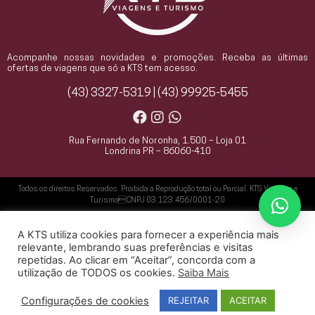
Acompanhe nossas novidades e promoções. Receba as últimas
ofertas de viagens que só a KTS tem acesso.
(43) 3327-5319 | (43) 99925-5455
Rua Fernando de Noronha, 1.500 – Loja 01
Londrina PR – 86060-410
Todos os direitos Reservados. Proibida a Reprodução total ou Parcial. KTS Viagens e
TurismoCNPJ 03.123.456/0001-20
A KTS utiliza cookies para fornecer a experiência mais
relevante, lembrando suas preferências e visitas
repetidas. Ao clicar em “Aceitar”, concorda com a
Agência Oxi - Especialista no Desenvolvimento de Websites
utilização de TODOS os cookies.
Saiba Mais
Configurações de cookies
REJEITAR
ACEITAR